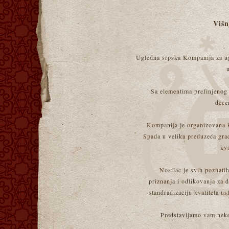
Višn
Ugledna srpska Kompanija za ugos
Sa elementima prefinjenog u
dece
Kompanija je organizovana k
Spada u velika preduzeća gra
kva
Nosilac je svih poznatih
priznanja i odlikovanja za d
standradizaciju kvaliteta us
Predstavljamo vam neke