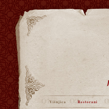
Višnjica
Restorani