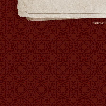
visnjica.rs
©